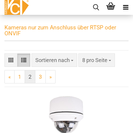
Kameras nur zum Anschluss über RTSP oder
ONVIF
Sortieren nach
pro Seite
Sortieren nach
8 pro Seite
«
1
2
3
»