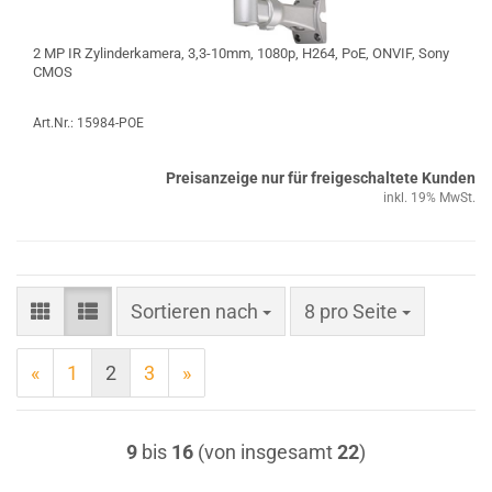
2 MP IR Zylinderkamera, 3,3-10mm, 1080p, H264, PoE, ONVIF, Sony
CMOS
Art.Nr.: 15984-POE
Preisanzeige nur für freigeschaltete Kunden
inkl. 19% MwSt.
Sortieren nach
pro Seite
Sortieren nach
8 pro Seite
«
1
2
3
»
9
bis
16
(von insgesamt
22
)