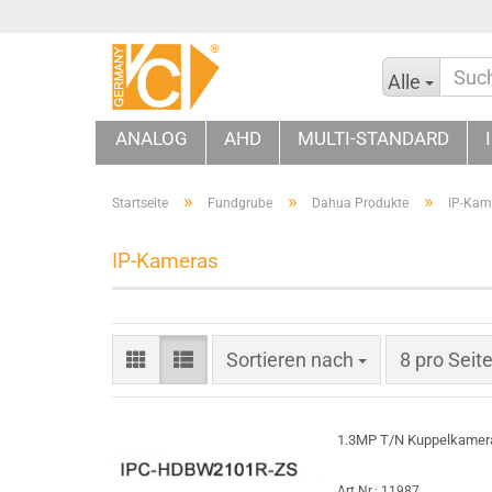
Alle
ANALOG
AHD
MULTI-STANDARD
»
»
»
Startseite
Fundgrube
Dahua Produkte
IP-Kam
IP-Kameras
Sortieren nach
pro Seite
Sortieren nach
8 pro Seit
1.3MP T/N Kuppelkamera,
Art.Nr.: 11987