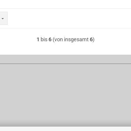
e
1
bis
6
(von insgesamt
6
)