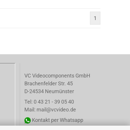
1
VC Videocomponents GmbH
Brachenfelder Str. 45
D-24534 Neumünster
Tel: 0 43 21 - 39 05 40
Mail: mail@vcvideo.de
Kontakt per Whatsapp