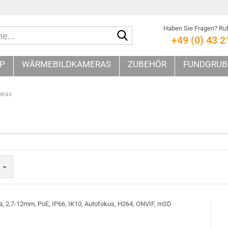
Haben Sie Fragen? Ruf
Suche...
+49 (0) 43 2
IP
WÄRMEBILDKAMERAS
ZUBEHÖR
FUNDGRUB
eras
e
 2,7-12mm, PoE, IP66, IK10, Autofokus, H264, ONVIF, mSD