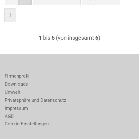
1
1
bis
6
(von insgesamt
6
)
Firmenprofil
Downloads
Umwelt
Privatsphäre und Datenschutz
Impressum
AGB
Cookie Einstellungen