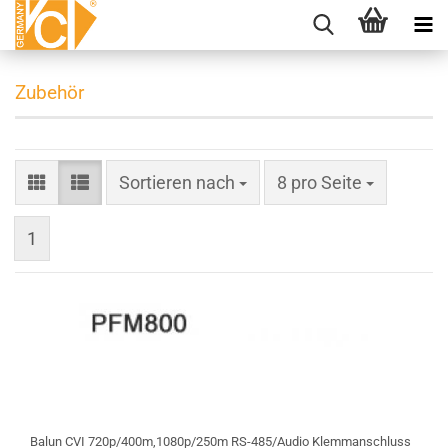
Zubehör
Sortieren nach
pro Seite
Sortieren nach
8 pro Seite
1
Balun CVI 720p/400m,1080p/250m RS-485/Audio Klemmanschluss