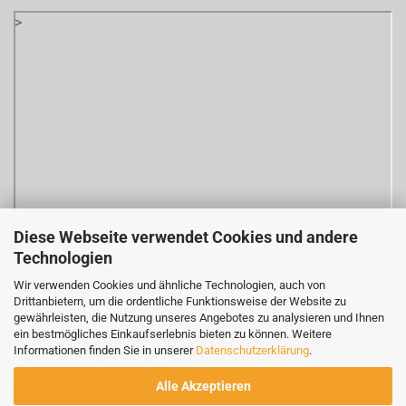
>
Diese Webseite verwendet Cookies und andere
Technologien
Wir verwenden Cookies und ähnliche Technologien, auch von
VC Videocomponents GmbH
Drittanbietern, um die ordentliche Funktionsweise der Website zu
Brachenfelder Str. 45
gewährleisten, die Nutzung unseres Angebotes zu analysieren und Ihnen
ein bestmögliches Einkaufserlebnis bieten zu können. Weitere
D-24534 Neumünster
Informationen finden Sie in unserer
Datenschutzerklärung
.
Tel: 0 43 21 - 39 05 40
Alle Akzeptieren
Mail: mail@vcvideo.de