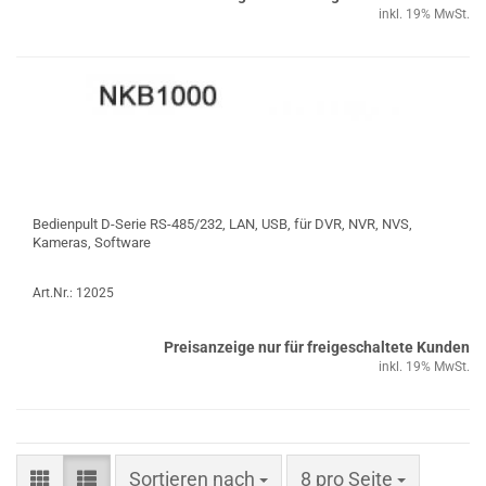
inkl. 19% MwSt.
Bedienpult D-Serie RS-485/232, LAN, USB, für DVR, NVR, NVS,
Kameras, Software
Art.Nr.: 12025
Preisanzeige nur für freigeschaltete Kunden
inkl. 19% MwSt.
Sortieren nach
pro Seite
Sortieren nach
8 pro Seite