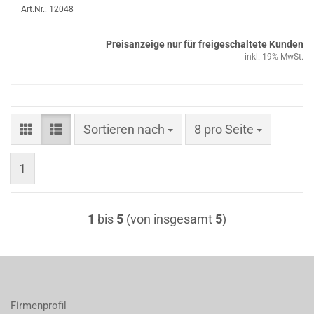
Art.Nr.: 12048
Preisanzeige nur für freigeschaltete Kunden
inkl. 19% MwSt.
Sortieren nach
pro Seite
Sortieren nach
8 pro Seite
1
1
bis
5
(von insgesamt
5
)
Firmenprofil