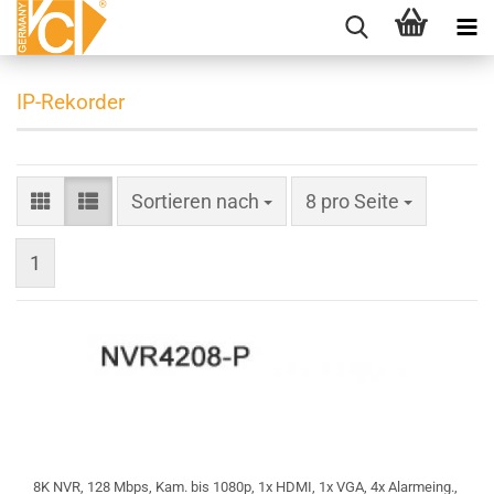
IP-Rekorder
Sortieren nach
pro Seite
Sortieren nach
8 pro Seite
1
8K NVR, 128 Mbps, Kam. bis 1080p, 1x HDMI, 1x VGA, 4x Alarmeing.,